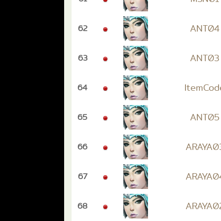
ANT04
62
ANT03
63
ItemCod
64
ANT05
65
ARAYA0
66
ARAYA0
67
ARAYA0
68