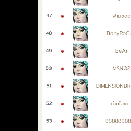
ฟามของ
47
BabyRoG
48
BeAr
49
MSN02
50
DIMENSIONBR
51
เก็บไอเท
52
88888888
53