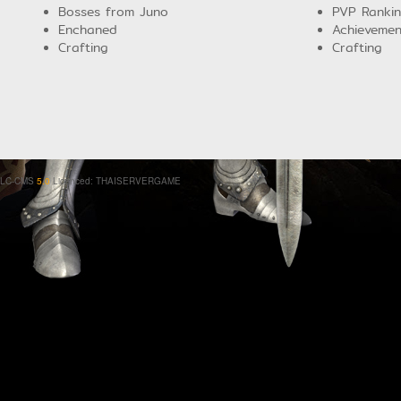
Bosses from Juno
PVP Ranki
Enchaned
Achievemen
Crafting
Crafting
LC-CMS
5.0
Licenced: THAISERVERGAME