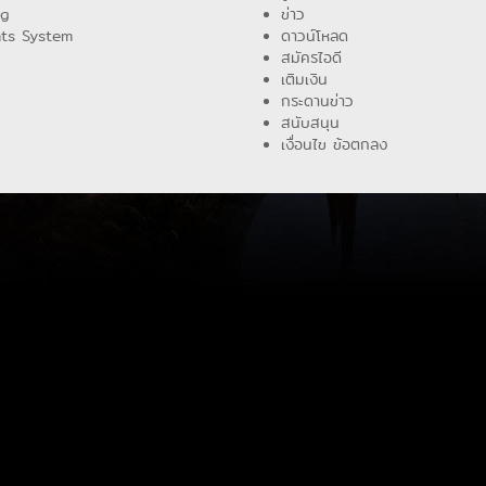
ng
ข่าว
ts System
ดาวน์โหลด
สมัครไอดี
เติมเงิน
กระดานข่าว
สนับสนุน
เงื่อนไข ข้อตกลง