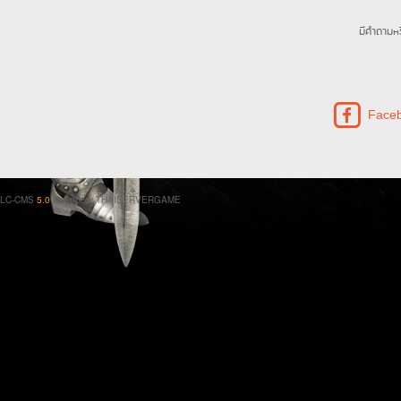
มีคำถามหร
Face
LC-CMS
5.0
Licenced: THAISERVERGAME