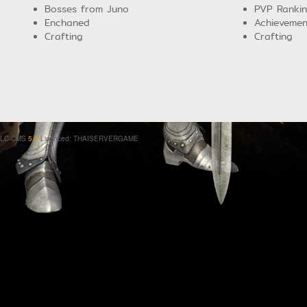
Bosses from Juno
PVP Ranki
Enchaned
Achievemen
Crafting
Crafting
LC-CMS
5.0
Licenced: THAISERVERGAME