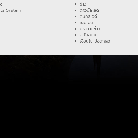
ng
ข่าว
ts System
ดาวน์โหลด
สมัครไอดี
เติมเงิน
กระดานข่าว
สนับสนุน
เงื่อนไข ข้อตกลง