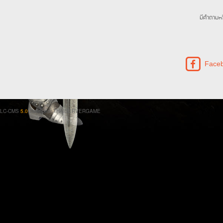
มีคำถามหร
Face
LC-CMS
5.0
Licenced: THAISERVERGAME